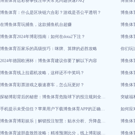
子等
博鱼体育运彩赛事投注串关常见问题快速FAQ
博鱼体
博鱼体育：什么是区块链六合彩？游戏是否公平透明？
博鱼体
在博鱼体育玩捕鱼，这款捕鱼机台超赚
博鱼体
博鱼体育2024年博彩指南：如何在dota2下注？
博鱼体
博鱼体育百家乐的高级技巧：咪牌、算牌的必胜攻略
巧
你们玩
2024年德国欧洲杯：博鱼体育建议你要了解以下内容
博鱼体
博鱼体育线上拉霸机攻略，这样还不中奖吗？
博鱼体
博鱼体育彩票游戏之极速赛车，怎么玩更好？
博鱼体
探秘博彩背后的秘密：博鱼体育危险球下的投注规则全面
突破福
解析！
手机提示未受信任？苹果用户下载博鱼体育APP的正确姿
利
如何应
势！
博鱼体育博彩娱乐｜解锁投注智慧：贴水分析、升降盘技
博鱼体
巧详解
博鱼体育波胆盘致胜攻略：精准预测比分，线上博彩娱乐
略！
博鱼体