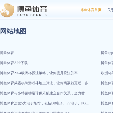
博鱼体育首页
关
网站地图
博鱼体育
博鱼app
博鱼体育APP下载
博鱼体
博鱼体育2024欧洲杯投注策略，让你提升投注胜率
欧洲杯
博鱼体育揭露棋牌游戏斗地主算法，让你离赢钱更近一步
方式
博鱼体
博鱼体育与多特蒙德足球俱乐部建立合作关系，全力赞助
展进程
博鱼体
球队发展
博鱼体育运营5大电子场馆，包括DB电子、PP电子、PG电
博鱼体