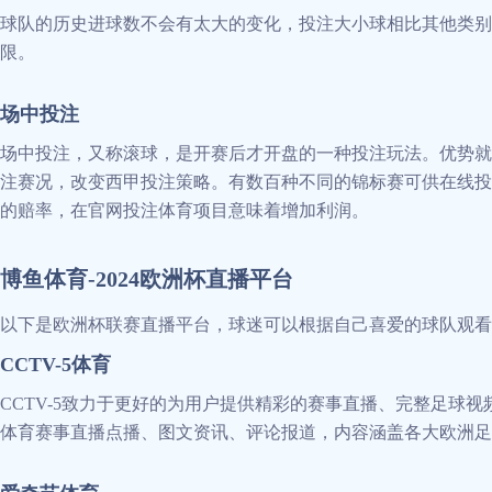
球队的历史进球数不会有太大的变化，投注大小球相比其他类别
限。
场中投注
场中投注，又称滚球，是开赛后才开盘的一种投注玩法。优势就
注赛况，改变西甲投注策略。有数百种不同的锦标赛可供在线投
的赔率，在官网投注体育项目意味着增加利润。
博鱼体育-2024欧洲杯直播平台
以下是欧洲杯联赛直播平台，球迷可以根据自己喜爱的球队观看
CCTV-5体育
CCTV-5致力于更好的为用户提供精彩的赛事直播、完整足球视频
体育赛事直播点播、图文资讯、评论报道，内容涵盖各大欧洲足