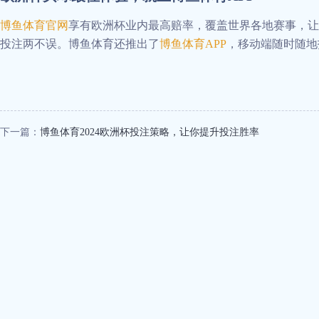
博鱼体育官网
享有欧洲杯业内最高赔率，覆盖世界各地赛事，
投注两不误。博鱼体育还推出了
博鱼体育APP
，移动端随时随地
下一篇：
博鱼体育2024欧洲杯投注策略，让你提升投注胜率