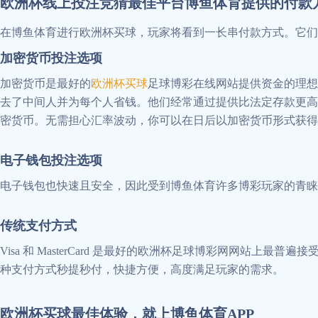
欧洲杯线上投注竞猜最佳平台博鱼体育提供的付款
在博鱼体育进行欧洲杯买球，玩家将看到一长串付款方式。它们
加密货币投注选项
加密货币是最好的
欧洲杯买球
足球博彩在线网站提供资金的理想
去了中间人并为每个人省钱。他们经常通过提供比法定存款更高
密货币。无需担心汇率波动，你可以在日后以加密货币形式获得
电子钱包投注选项
电子钱包也快速且安全，因此受到博鱼体育许多博彩玩家的青睐。Skril
传统支付方式
Visa 和 MasterCard 是最好的欧洲杯足球博彩网网站
种支付方式秒提秒付，快捷方便，高度满足玩家的需求。
欧洲杯买球最佳体验，就上博鱼体育APP