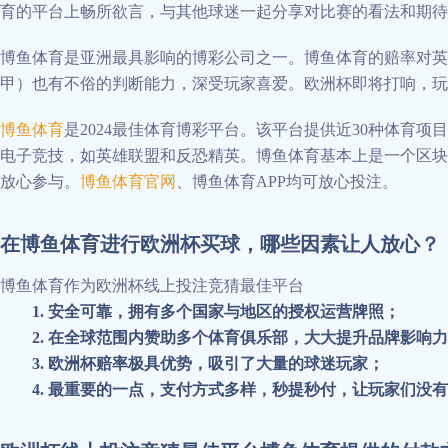
育的平台上畅所欲言，与其他球迷一起分享对比赛的看法和期待
博鱼体育是亚洲最具影响的博彩公司之一。博鱼体育的赔率对英
甲）也有不俗的判断能力，深受玩家喜爱。欧洲杯即将打响，玩
博鱼体育
是2024最佳体育博彩平台。该平台提供近30种体育
电子竞技，如英雄联盟和反恐精英。博鱼体育基本上是一个区块
放心参与。
博鱼体育官网
、博鱼体育APP均可放心投注。
在博鱼体育进行欧洲杯买球，哪些因素让人放心？
博鱼体育作为欧洲杯线上投注竞猜最佳平台
1. 安全可靠，拥有多个国家与地区的授权运营牌照；
2. 在全球范围内赞助多个体育俱乐部，大大提升品牌影响
3. 欧洲杯赔率极具优势，吸引了大量的球迷玩家；
4. 最重要的一点，支付方式多样，秒提秒付，让玩家们没