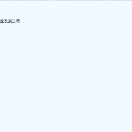
业发展进程