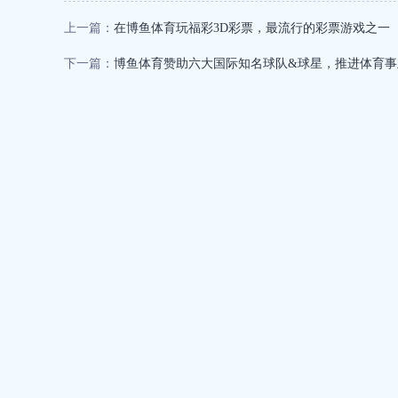
上一篇：
在博鱼体育玩福彩3D彩票，最流行的彩票游戏之一
下一篇：
博鱼体育赞助六大国际知名球队&球星，推进体育事