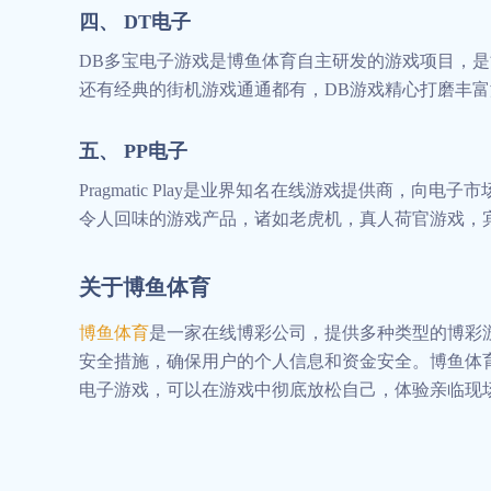
四、 DT电子
DB多宝电子游戏是博鱼体育自主研发的游戏项目，
还有经典的街机游戏通通都有，DB游戏精心打磨丰
五、 PP电子
Pragmatic Play是业界知名在线游戏提供商
令人回味的游戏产品，诸如老虎机，真人荷官游戏，
关于博鱼体育
博鱼体育
是一家在线博彩公司，提供多种类型的博彩
安全措施，确保用户的个人信息和资金安全。博鱼体
电子游戏，可以在游戏中彻底放松自己，体验亲临现