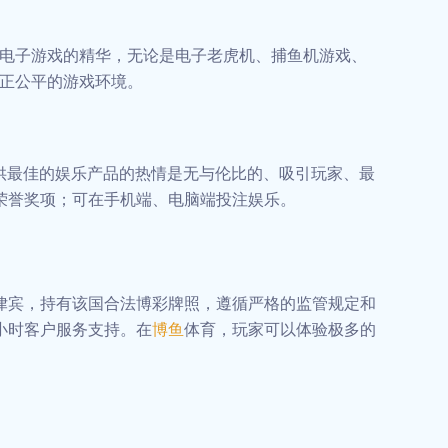
有电子游戏的精华，无论是电子老虎机、捕鱼机游戏、
公正公平的游戏环境。
于提供最佳的娱乐产品的热情是无与伦比的、吸引玩家、最
荣誉奖项；可在手机端、电脑端投注娱乐。
律宾，持有该国合法博彩牌照，遵循严格的监管规定和
小时客户服务支持。在
博鱼
体育，玩家可以体验极多的