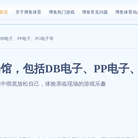
首页
关于博鱼体育
博鱼热门游戏
博鱼常见问题
博鱼体育动
B电子、PP电子、PG电子等
馆，包括DB电子、PP电子
戏中彻底放松自己，体验亲临现场的游戏乐趣